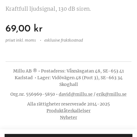
Kraftfull ljudsignal, 130 dB siren.
69,00
kr
priset inkl. moms
exklusive fraktkostnad
Millu AB ® • Postadress: Våxnäsgatan 48, SE-653 41
Karlstad • Lager: Vidövägen 48 (Port 3), SE-663 34
Skoghall
Org.nr. 556969-5850 •
david@millu.se
/
erik@millu.se
Alla rättigheter reserverade 2014-2025
Produktåterkallelser
Nyheter